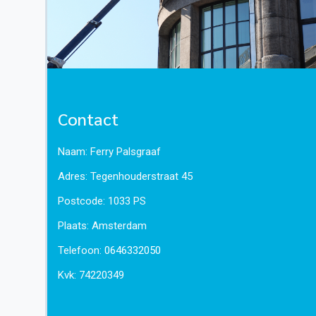
Contact
Naam: Ferry Palsgraaf
Adres: Tegenhouderstraat 45
Postcode: 1033 PS
Plaats: Amsterdam
Telefoon:
0646332050
Kvk: 74220349