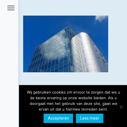
Wij gebruiken cookies om ervoor te zorgen dat we u
de beste ervaring op onze website bieden. Als u
doorgaat met het gebruik van deze site, gaan we
ervan uit dat u hiermee tevreden bent.
Copyright 2019 Ferry Palsgraaf -
Algemene
Accepteren
Lees meer
Voorwaarden
Ontwikkeld door Best4u Group B.V.