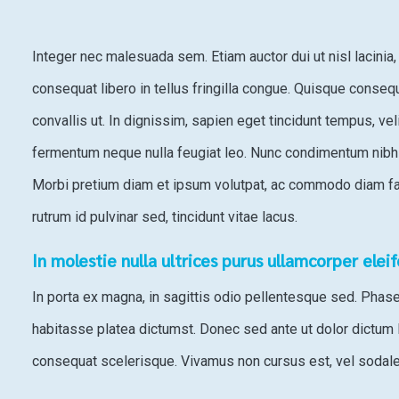
Integer nec malesuada sem. Etiam auctor dui ut nisl lacinia,
consequat libero in tellus fringilla congue. Quisque consequa
convallis ut. In dignissim, sapien eget tincidunt tempus, ve
fermentum neque nulla feugiat leo. Nunc condimentum nibh j
Morbi pretium diam et ipsum volutpat, ac commodo diam fa
rutrum id pulvinar sed, tincidunt vitae lacus.
In molestie nulla ultrices purus ullamcorper elei
In porta ex magna, in sagittis odio pellentesque sed. Phasell
habitasse platea dictumst. Donec sed ante ut dolor dictum 
consequat scelerisque. Vivamus non cursus est, vel sodale