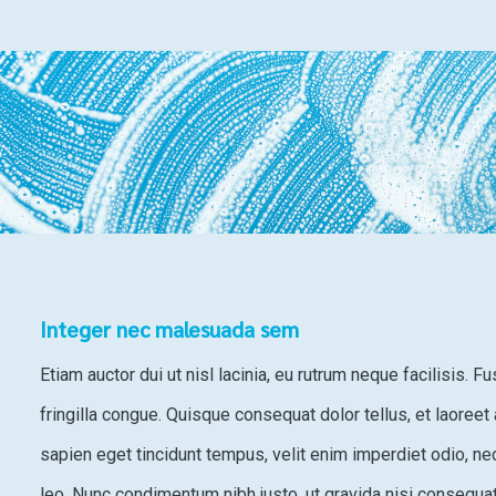
Integer nec malesuada sem
Etiam auctor dui ut nisl lacinia, eu rutrum neque facilisis. F
fringilla congue. Quisque consequat dolor tellus, et laoreet 
sapien eget tincidunt tempus, velit enim imperdiet odio, n
leo. Nunc condimentum nibh justo, ut gravida nisi consequa