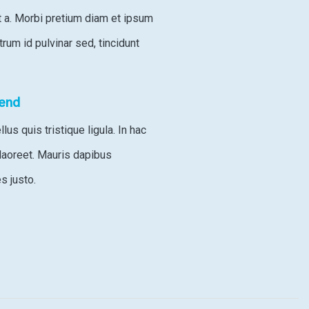
t a. Morbi pretium diam et ipsum
um id pulvinar sed, tincidunt
fend
us quis tristique ligula. In hac
laoreet. Mauris dapibus
s justo.