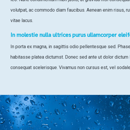
volutpat, ac commodo diam faucibus. Aenean enim risus, rutr
vitae lacus.
In molestie nulla ultrices purus ullamcorper elei
In porta ex magna, in sagittis odio pellentesque sed. Phasell
habitasse platea dictumst. Donec sed ante ut dolor dictum 
consequat scelerisque. Vivamus non cursus est, vel sodale