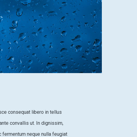
usce consequat libero in tellus
ante convallis ut. In dignissim,
ec fermentum neque nulla feugiat