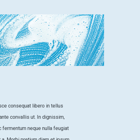
usce consequat libero in tellus
ante convallis ut. In dignissim,
ec fermentum neque nulla feugiat
t a. Morbi pretium diam et ipsum