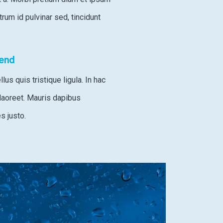
um id pulvinar sed, tincidunt
fend
us quis tristique ligula. In hac
laoreet. Mauris dapibus
s justo.