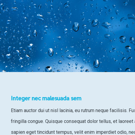
Integer nec malesuada sem
Etiam auctor dui ut nisl lacinia, eu rutrum neque facilisis. F
fringilla congue. Quisque consequat dolor tellus, et laoreet 
sapien eget tincidunt tempus, velit enim imperdiet odio, n